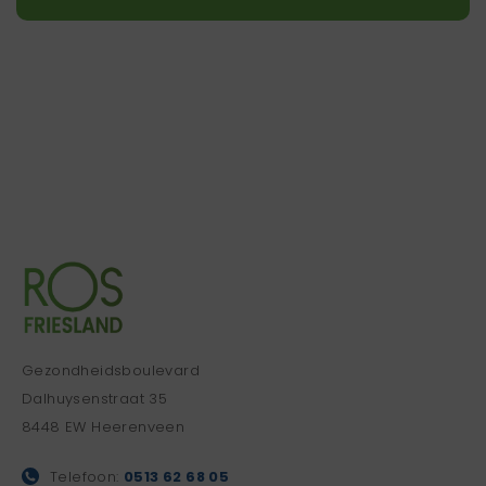
Gezondheidsboulevard
Dalhuysenstraat 35
8448 EW Heerenveen
Telefoon:
0513 62 68 05