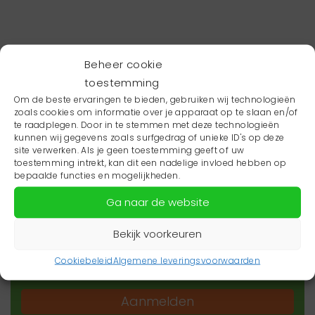
Beheer cookie
toestemming
Om de beste ervaringen te bieden, gebruiken wij technologieën
zoals cookies om informatie over je apparaat op te slaan en/of
te raadplegen. Door in te stemmen met deze technologieën
kunnen wij gegevens zoals surfgedrag of unieke ID's op deze
site verwerken. Als je geen toestemming geeft of uw
toestemming intrekt, kan dit een nadelige invloed hebben op
Wil je niets missen?
bepaalde functies en mogelijkheden.
Ga naar de website
Wil je op de hoogte blijven van het laatste
zorgnieuws in jouw regio? Schrijf je dan in voor
Bekijk voorkeuren
onze nieuwsbrief.
Cookiebeleid
Algemene leveringsvoorwaarden
Aanmelden