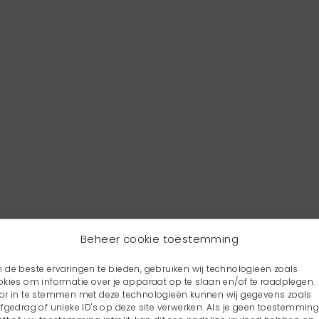
Beheer cookie toestemming
 de beste ervaringen te bieden, gebruiken wij technologieën zoals
okies om informatie over je apparaat op te slaan en/of te raadplegen.
or in te stemmen met deze technologieën kunnen wij gegevens zoals
rfgedrag of unieke ID's op deze site verwerken. Als je geen toestemmin