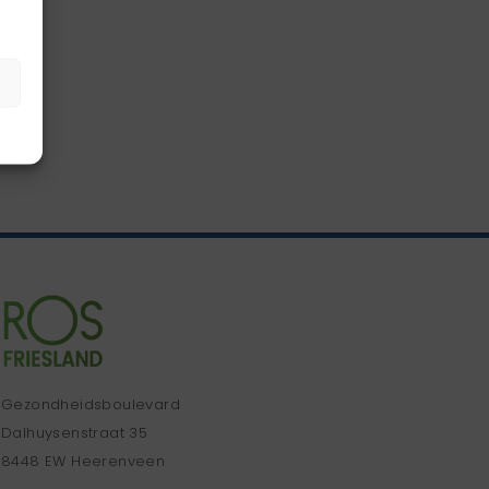
Gezondheidsboulevard
Dalhuysenstraat 35
8448 EW Heerenveen