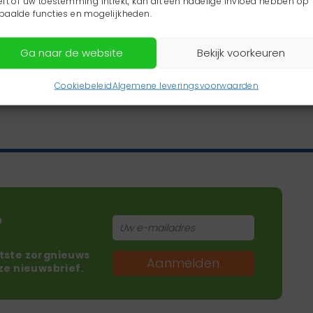
eft of uw toestemming intrekt, kan dit een nadelige invloed hebben op
paalde functies en mogelijkheden.
Ga naar de website
Bekijk voorkeuren
Cookiebeleid
Algemene leveringsvoorwaarden
?
atste zorgnieuws
Aanmelden
nze nieuwsbrief.