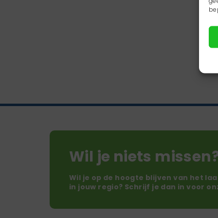
ge
be
Wil je niets missen
Wil je op de hoogte blijven van het la
in jouw regio? Schrijf je dan in voor o