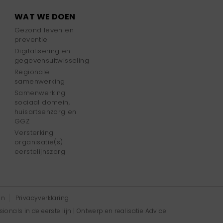
WAT WE DOEN
Gezond leven en
preventie
Digitalisering en
gegevensuitwisseling
Regionale
samenwerking
Samenwerking
sociaal domein,
huisartsenzorg en
GGZ
Versterking
organisatie(s)
eerstelijnszorg
en
Privacyverklaring
onals in de eerste lijn | Ontwerp en realisatie
Advice