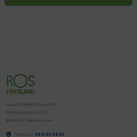
Gezondheidsboulevard
Dalhuysenstraat 35
8448 EW Heerenveen
Telefoon:
0513 62 68 05