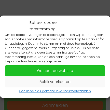
Beheer cookie
toestemming
Om de beste ervaringen te bieden, gebruiken wij technologieën
zoals cookies om informatie over je apparaat op te slaan en/of
te raadplegen. Door in te stemmen met deze technologieën
kunnen wij gegevens zoals surfgedrag of unieke ID's op deze
site verwerken. Als je geen toestemming geeft of uw
toestemming intrekt, kan dit een nadelige invloed hebben op
Wil je niets missen?
bepaalde functies en mogelijkheden.
Ga naar de website
Wil je op de hoogte blijven van het laatste
zorgnieuws in jouw regio? Schrijf je dan in voor
Bekijk voorkeuren
onze nieuwsbrief.
Cookiebeleid
Algemene leveringsvoorwaarden
Aanmelden