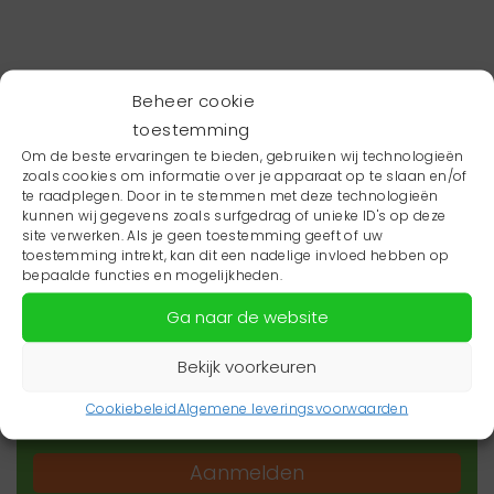
Beheer cookie
toestemming
Om de beste ervaringen te bieden, gebruiken wij technologieën
zoals cookies om informatie over je apparaat op te slaan en/of
te raadplegen. Door in te stemmen met deze technologieën
kunnen wij gegevens zoals surfgedrag of unieke ID's op deze
site verwerken. Als je geen toestemming geeft of uw
toestemming intrekt, kan dit een nadelige invloed hebben op
Wil je niets missen?
bepaalde functies en mogelijkheden.
Ga naar de website
Wil je op de hoogte blijven van het laatste
zorgnieuws in jouw regio? Schrijf je dan in voor
Bekijk voorkeuren
onze nieuwsbrief.
Cookiebeleid
Algemene leveringsvoorwaarden
Aanmelden