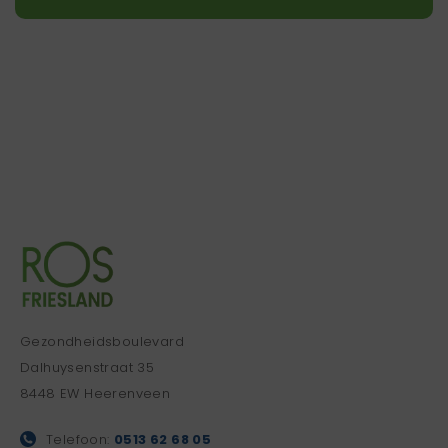
Gezondheidsboulevard
Dalhuysenstraat 35
8448 EW Heerenveen
Telefoon:
0513 62 68 05