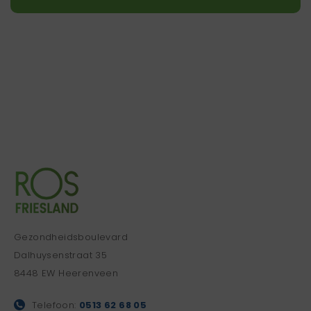
Gezondheidsboulevard
Dalhuysenstraat 35
8448 EW Heerenveen
Telefoon:
0513 62 68 05