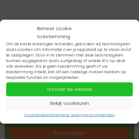
Beheer cookie
toestemming
Om de beste ervaringen te bieden, gebruiken wij technologieën
zoals cookies om informatie over je apparaat op te slaan en/of
te raadplegen. Door in te stemmen met deze technologieën
kunnen wij gegevens zoals surfgedrag of unieke ID's op deze
site verwerken. Als je geen toestemming geeft of uw
toestemming intrekt, kan dit een nadelige invloed hebben op
Wil je niets missen?
bepaalde functies en mogelijkheden.
Ga naar de website
Wil je op de hoogte blijven van het laatste
zorgnieuws in jouw regio? Schrijf je dan in voor
Bekijk voorkeuren
onze nieuwsbrief.
Cookiebeleid
Algemene leveringsvoorwaarden
Aanmelden