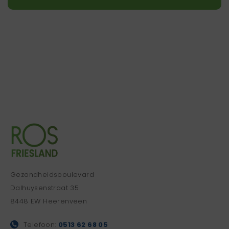
Gezondheidsboulevard
Dalhuysenstraat 35
8448 EW Heerenveen
Telefoon:
0513 62 68 05