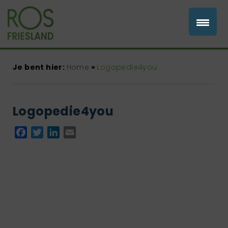
Je bent hier:
Home
»
Logopedie4you
Logopedie4you
Facebook
Twitter
LinkedIn
Email