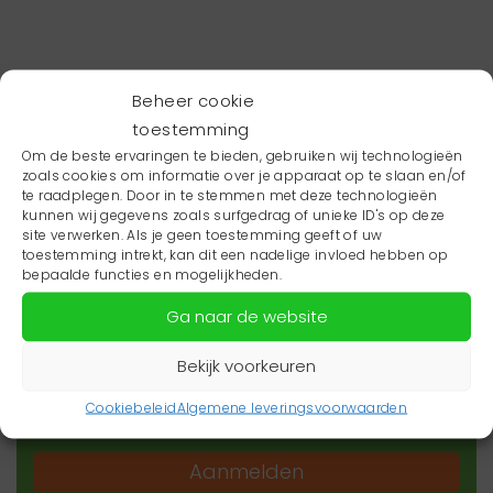
Beheer cookie
toestemming
Om de beste ervaringen te bieden, gebruiken wij technologieën
zoals cookies om informatie over je apparaat op te slaan en/of
te raadplegen. Door in te stemmen met deze technologieën
kunnen wij gegevens zoals surfgedrag of unieke ID's op deze
site verwerken. Als je geen toestemming geeft of uw
toestemming intrekt, kan dit een nadelige invloed hebben op
Wil je niets missen?
bepaalde functies en mogelijkheden.
Ga naar de website
Wil je op de hoogte blijven van het laatste
zorgnieuws in jouw regio? Schrijf je dan in voor
Bekijk voorkeuren
onze nieuwsbrief.
Cookiebeleid
Algemene leveringsvoorwaarden
Aanmelden