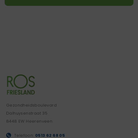
Gezondheidsboulevard
Dalhuysenstraat 35
8448 EW Heerenveen
Telefoon:
0513 62 68 05