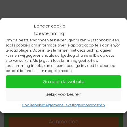
Beheer cookie
toestemming
Om de beste ervaringen te bieden, gebruiken wij technologieën
zoals cookies om informatie over je apparaat op te slaan en/of
te raadplegen. Door in te stemmen met deze technologieën
kunnen wij gegevens zoals surfgedrag of unieke ID's op deze
site verwerken. Als je geen toestemming geeft of uw
toestemming intrekt, kan dit een nadelige invloed hebben op
Wil je niets missen?
bepaalde functies en mogelijkheden.
Ga naar de website
Wil je op de hoogte blijven van het laatste
zorgnieuws in jouw regio? Schrijf je dan in voor
Bekijk voorkeuren
onze nieuwsbrief.
Cookiebeleid
Algemene leveringsvoorwaarden
Aanmelden