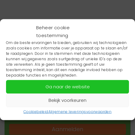
Beheer cookie
toestemming
Om de beste ervaringen te bieden, gebruiken wij technologieën
zoals cookies om informatie over je apparaat op te slaan en/of
te raadplegen. Door in te stemmen met deze technologieën
kunnen wij gegevens zoals surfgedrag of unieke ID's op deze
site verwerken. Als je geen toestemming geeft of uw
toestemming intrekt, kan dit een nadelige invloed hebben op
Wil je niets missen?
bepaalde functies en mogelijkheden.
Ga naar de website
Wil je op de hoogte blijven van het laatste
zorgnieuws in jouw regio? Schrijf je dan in voor
Bekijk voorkeuren
onze nieuwsbrief.
Cookiebeleid
Algemene leveringsvoorwaarden
Aanmelden