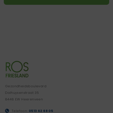
Gezondheidsboulevard
Dalhuysenstraat 35
8448 EW Heerenveen
Telefoon:
0513 62 68 05