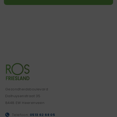
Gezondheidsboulevard
Dalhuysenstraat 35
8448 EW Heerenveen
Telefoon:
0513 62 68 05