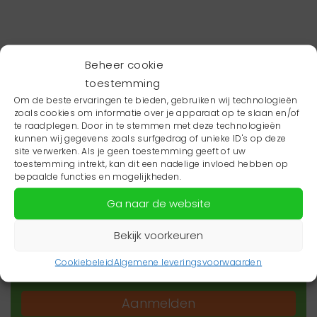
Beheer cookie
toestemming
Om de beste ervaringen te bieden, gebruiken wij technologieën
zoals cookies om informatie over je apparaat op te slaan en/of
te raadplegen. Door in te stemmen met deze technologieën
kunnen wij gegevens zoals surfgedrag of unieke ID's op deze
site verwerken. Als je geen toestemming geeft of uw
toestemming intrekt, kan dit een nadelige invloed hebben op
Wil je niets missen?
bepaalde functies en mogelijkheden.
Ga naar de website
Wil je op de hoogte blijven van het laatste
zorgnieuws in jouw regio? Schrijf je dan in voor
Bekijk voorkeuren
onze nieuwsbrief.
Cookiebeleid
Algemene leveringsvoorwaarden
Aanmelden