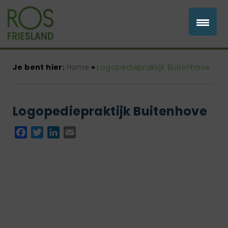
Je bent hier:
Home
»
Logopediepraktijk Buitenhove
Logopediepraktijk Buitenhove
Facebook
Twitter
LinkedIn
Email