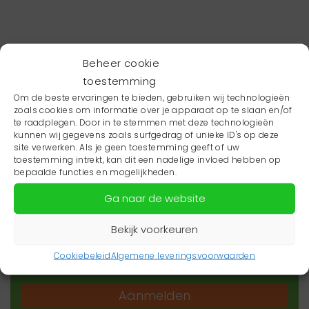
Beheer cookie
toestemming
Om de beste ervaringen te bieden, gebruiken wij technologieën
zoals cookies om informatie over je apparaat op te slaan en/of
te raadplegen. Door in te stemmen met deze technologieën
kunnen wij gegevens zoals surfgedrag of unieke ID's op deze
site verwerken. Als je geen toestemming geeft of uw
toestemming intrekt, kan dit een nadelige invloed hebben op
Wil je niets missen?
bepaalde functies en mogelijkheden.
Ga naar de website
Wil je op de hoogte blijven van het laatste
zorgnieuws in jouw regio? Schrijf je dan in voor
Bekijk voorkeuren
onze nieuwsbrief.
Cookiebeleid
Algemene leveringsvoorwaarden
Aanmelden