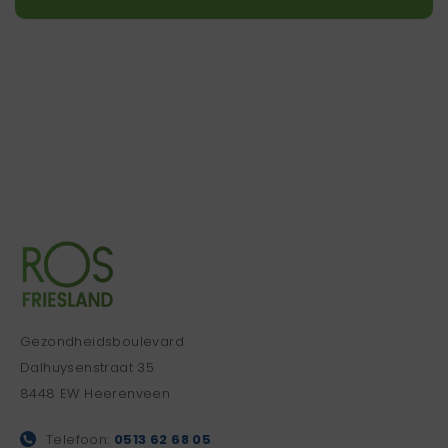
Gezondheidsboulevard
Dalhuysenstraat 35
8448 EW Heerenveen
Telefoon:
0513 62 68 05