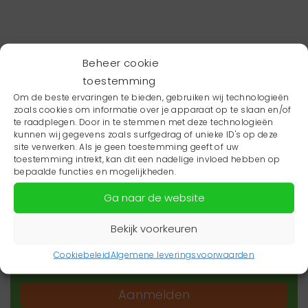
Beheer cookie
toestemming
Om de beste ervaringen te bieden, gebruiken wij technologieën
zoals cookies om informatie over je apparaat op te slaan en/of
te raadplegen. Door in te stemmen met deze technologieën
kunnen wij gegevens zoals surfgedrag of unieke ID's op deze
site verwerken. Als je geen toestemming geeft of uw
toestemming intrekt, kan dit een nadelige invloed hebben op
Wil je niets missen?
bepaalde functies en mogelijkheden.
Ga naar de website
Wil je op de hoogte blijven van het laatste
zorgnieuws in jouw regio? Schrijf je dan in voor
Bekijk voorkeuren
onze nieuwsbrief.
Cookiebeleid
Algemene leveringsvoorwaarden
Aanmelden