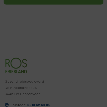
Gezondheidsboulevard
Dalhuysenstraat 35
8448 EW Heerenveen
Telefoon:
0513 62 68 05