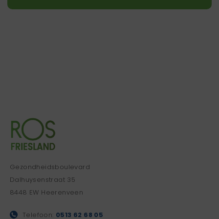
Gezondheidsboulevard
Dalhuysenstraat 35
8448 EW Heerenveen
Telefoon:
0513 62 68 05