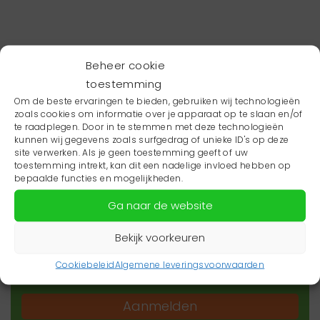
Beheer cookie
toestemming
Om de beste ervaringen te bieden, gebruiken wij technologieën
zoals cookies om informatie over je apparaat op te slaan en/of
te raadplegen. Door in te stemmen met deze technologieën
kunnen wij gegevens zoals surfgedrag of unieke ID's op deze
site verwerken. Als je geen toestemming geeft of uw
toestemming intrekt, kan dit een nadelige invloed hebben op
Wil je niets missen?
bepaalde functies en mogelijkheden.
Ga naar de website
Wil je op de hoogte blijven van het laatste
zorgnieuws in jouw regio? Schrijf je dan in voor
Bekijk voorkeuren
onze nieuwsbrief.
Cookiebeleid
Algemene leveringsvoorwaarden
Aanmelden