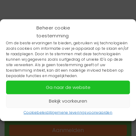
Beheer cookie
toestemming
Om de beste ervaringen te bieden, gebruiken wij technologieën
zoals cookies om informatie over je apparaat op te slaan en/of
te raadplegen. Door in te stemmen met deze technologieën
kunnen wij gegevens zoals surfgedrag of unieke ID's op deze
site verwerken. Als je geen toestemming geeft of uw
toestemming intrekt, kan dit een nadelige invloed hebben op
Wil je niets missen?
bepaalde functies en mogelijkheden.
Ga naar de website
Wil je op de hoogte blijven van het laatste
zorgnieuws in jouw regio? Schrijf je dan in voor
Bekijk voorkeuren
onze nieuwsbrief.
Cookiebeleid
Algemene leveringsvoorwaarden
Aanmelden