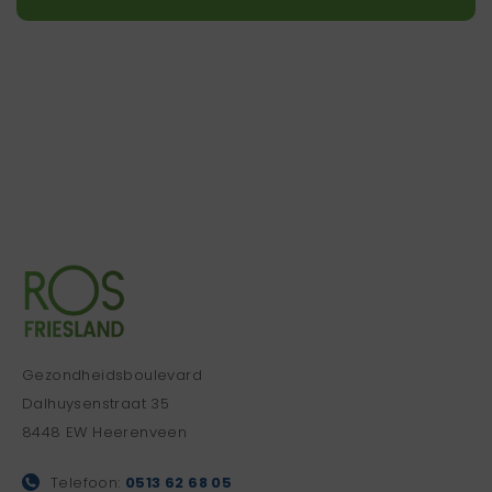
Gezondheidsboulevard
Dalhuysenstraat 35
8448 EW Heerenveen
Telefoon:
0513 62 68 05