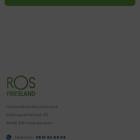
Gezondheidsboulevard
Dalhuysenstraat 35
8448 EW Heerenveen
Telefoon:
0513 62 68 05