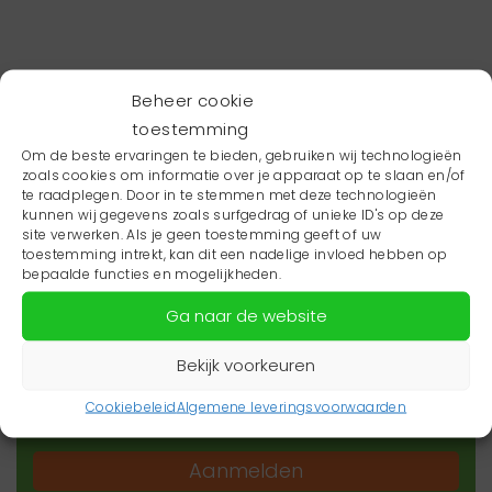
Beheer cookie
toestemming
Om de beste ervaringen te bieden, gebruiken wij technologieën
zoals cookies om informatie over je apparaat op te slaan en/of
te raadplegen. Door in te stemmen met deze technologieën
kunnen wij gegevens zoals surfgedrag of unieke ID's op deze
site verwerken. Als je geen toestemming geeft of uw
toestemming intrekt, kan dit een nadelige invloed hebben op
Wil je niets missen?
bepaalde functies en mogelijkheden.
Ga naar de website
Wil je op de hoogte blijven van het laatste
zorgnieuws in jouw regio? Schrijf je dan in voor
Bekijk voorkeuren
onze nieuwsbrief.
Cookiebeleid
Algemene leveringsvoorwaarden
Aanmelden