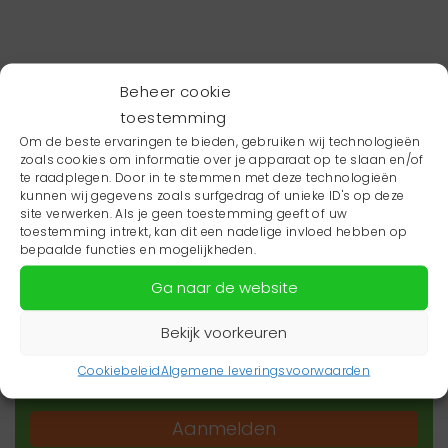
Beheer cookie
toestemming
Om de beste ervaringen te bieden, gebruiken wij technologieën
zoals cookies om informatie over je apparaat op te slaan en/of
te raadplegen. Door in te stemmen met deze technologieën
kunnen wij gegevens zoals surfgedrag of unieke ID's op deze
site verwerken. Als je geen toestemming geeft of uw
toestemming intrekt, kan dit een nadelige invloed hebben op
Wil je niets missen?
bepaalde functies en mogelijkheden.
Ga naar de website
Wil je op de hoogte blijven van het laatste
zorgnieuws in jouw regio? Schrijf je dan in voor
Bekijk voorkeuren
onze nieuwsbrief.
Cookiebeleid
Algemene leveringsvoorwaarden
Aanmelden