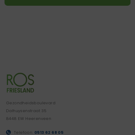
Gezondheidsboulevard
Dalhuysenstraat 35
8448 EW Heerenveen
Telefoon:
0513 62 68 05