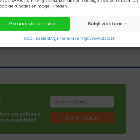
eft of uw toestemming intrekt, kan dit een nadelige invloed hebben op
paalde functies en mogelijkheden.
Ga naar de website
Bekijk voorkeuren
Cookiebeleid
Algemene leveringsvoorwaarden
?
atste zorgnieuws
Aanmelden
nze nieuwsbrief.