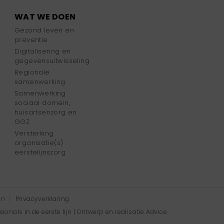
WAT WE DOEN
Gezond leven en
preventie
Digitalisering en
gegevensuitwisseling
Regionale
samenwerking
Samenwerking
sociaal domein,
huisartsenzorg en
GGZ
Versterking
organisatie(s)
eerstelijnszorg
en
Privacyverklaring
onals in de eerste lijn | Ontwerp en realisatie
Advice