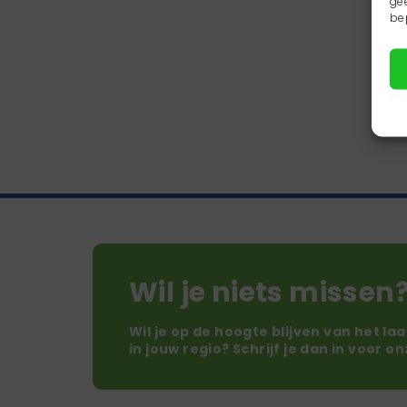
ge
be
Wil je niets missen
Wil je op de hoogte blijven van het la
in jouw regio? Schrijf je dan in voor o