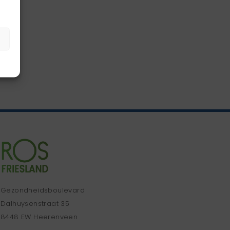
Gezondheidsboulevard
Dalhuysenstraat 35
8448 EW Heerenveen