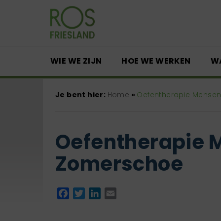
WIE WE ZIJN
HOE WE WERKEN
W
Je bent hier:
Home
»
Oefentherapie Mense
Oefentherapie 
Zomerschoe
Facebook
Twitter
LinkedIn
Email