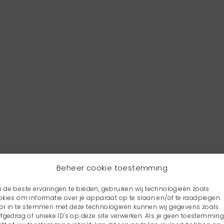
Beheer cookie toestemming
 de beste ervaringen te bieden, gebruiken wij technologieën zoals
okies om informatie over je apparaat op te slaan en/of te raadplegen.
or in te stemmen met deze technologieën kunnen wij gegevens zoals
rfgedrag of unieke ID's op deze site verwerken. Als je geen toestemmin