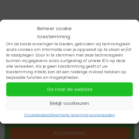
Beheer cookie
toestemming
Om de beste ervaringen te bieden, gebruiken wij technologieën
zoals cookies om informatie over je apparaat op te slaan en/of
te raadplegen. Door in te stemmen met deze technologieën
kunnen wij gegevens zoals surfgedrag of unieke ID's op deze
site verwerken. Als je geen toestemming geeft of uw
toestemming intrekt, kan dit een nadelige invloed hebben op
Wil je niets missen?
bepaalde functies en mogelijkheden.
Ga naar de website
Wil je op de hoogte blijven van het laatste
zorgnieuws in jouw regio? Schrijf je dan in voor
Bekijk voorkeuren
onze nieuwsbrief.
Cookiebeleid
Algemene leveringsvoorwaarden
Aanmelden