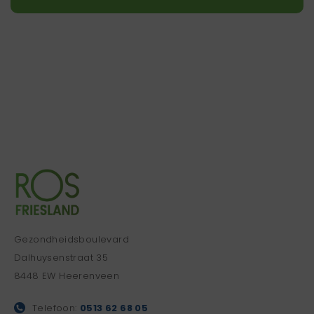
Gezondheidsboulevard
Dalhuysenstraat 35
8448 EW Heerenveen
Telefoon:
0513 62 68 05