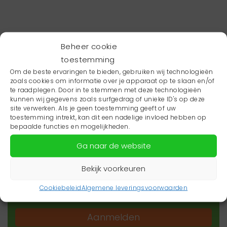
Beheer cookie
toestemming
Om de beste ervaringen te bieden, gebruiken wij technologieën
zoals cookies om informatie over je apparaat op te slaan en/of
te raadplegen. Door in te stemmen met deze technologieën
kunnen wij gegevens zoals surfgedrag of unieke ID's op deze
site verwerken. Als je geen toestemming geeft of uw
toestemming intrekt, kan dit een nadelige invloed hebben op
Wil je niets missen?
bepaalde functies en mogelijkheden.
Ga naar de website
Wil je op de hoogte blijven van het laatste
zorgnieuws in jouw regio? Schrijf je dan in voor
Bekijk voorkeuren
onze nieuwsbrief.
Cookiebeleid
Algemene leveringsvoorwaarden
Aanmelden