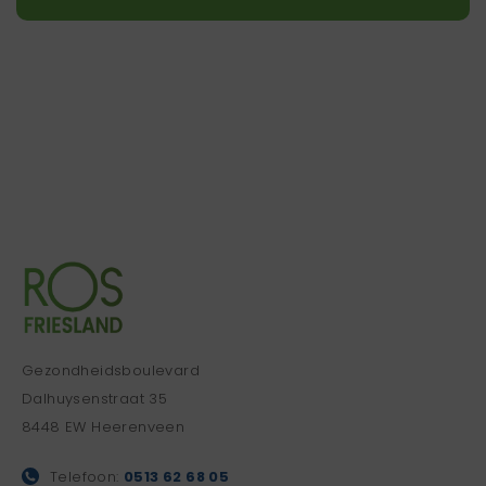
Gezondheidsboulevard
Dalhuysenstraat 35
8448 EW Heerenveen
Telefoon:
0513 62 68 05