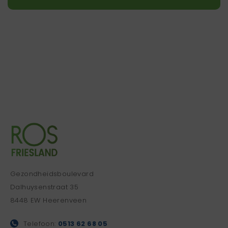
Gezondheidsboulevard
Dalhuysenstraat 35
8448 EW Heerenveen
Telefoon:
0513 62 68 05