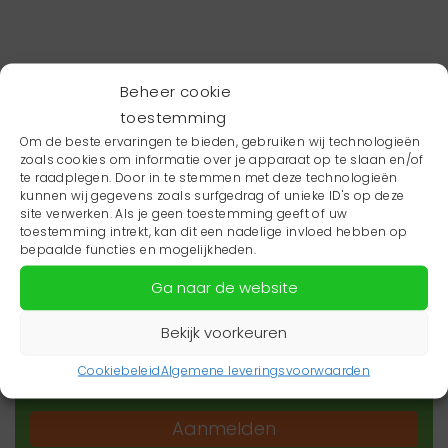
Beheer cookie
toestemming
Om de beste ervaringen te bieden, gebruiken wij technologieën
zoals cookies om informatie over je apparaat op te slaan en/of
te raadplegen. Door in te stemmen met deze technologieën
kunnen wij gegevens zoals surfgedrag of unieke ID's op deze
site verwerken. Als je geen toestemming geeft of uw
toestemming intrekt, kan dit een nadelige invloed hebben op
Wil je niets missen?
bepaalde functies en mogelijkheden.
Ga naar de website
Wil je op de hoogte blijven van het laatste
zorgnieuws in jouw regio? Schrijf je dan in voor
Bekijk voorkeuren
onze nieuwsbrief.
Cookiebeleid
Algemene leveringsvoorwaarden
Aanmelden