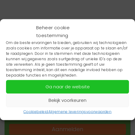
Beheer cookie
toestemming
Om de beste ervaringen te bieden, gebruiken wij technologieën
zoals cookies om informatie over je apparaat op te slaan en/of
te raadplegen. Door in te stemmen met deze technologieën
kunnen wij gegevens zoals surfgedrag of unieke ID's op deze
site verwerken. Als je geen toestemming geeft of uw
toestemming intrekt, kan dit een nadelige invloed hebben op
Wil je niets missen?
bepaalde functies en mogelijkheden.
Ga naar de website
Wil je op de hoogte blijven van het laatste
zorgnieuws in jouw regio? Schrijf je dan in voor
Bekijk voorkeuren
onze nieuwsbrief.
Cookiebeleid
Algemene leveringsvoorwaarden
Aanmelden