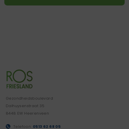
Gezondheidsboulevard
Dalhuysenstraat 35
8448 EW Heerenveen
Telefoon:
0513 62 68 05