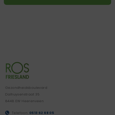
Gezondheidsboulevard
Dalhuysenstraat 35
8448 EW Heerenveen
Telefoon:
0513 62 68 05