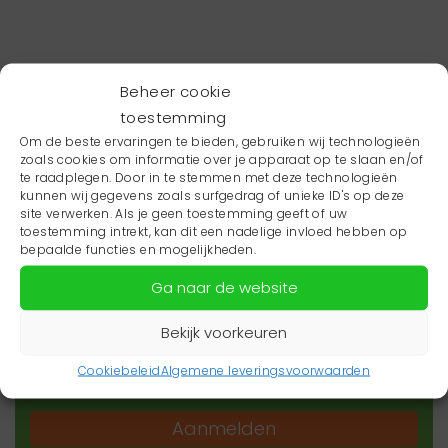
Beheer cookie
toestemming
Om de beste ervaringen te bieden, gebruiken wij technologieën
zoals cookies om informatie over je apparaat op te slaan en/of
te raadplegen. Door in te stemmen met deze technologieën
kunnen wij gegevens zoals surfgedrag of unieke ID's op deze
site verwerken. Als je geen toestemming geeft of uw
toestemming intrekt, kan dit een nadelige invloed hebben op
Wil je niets missen?
bepaalde functies en mogelijkheden.
Ga naar de website
Wil je op de hoogte blijven van het laatste
zorgnieuws in jouw regio? Schrijf je dan in voor
Bekijk voorkeuren
onze nieuwsbrief.
Cookiebeleid
Algemene leveringsvoorwaarden
Aanmelden