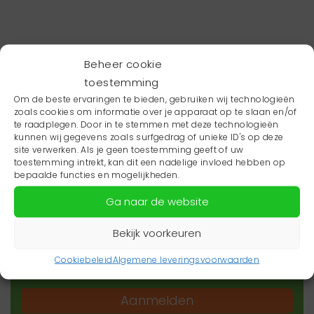
Beheer cookie
toestemming
Om de beste ervaringen te bieden, gebruiken wij technologieën
zoals cookies om informatie over je apparaat op te slaan en/of
te raadplegen. Door in te stemmen met deze technologieën
kunnen wij gegevens zoals surfgedrag of unieke ID's op deze
site verwerken. Als je geen toestemming geeft of uw
toestemming intrekt, kan dit een nadelige invloed hebben op
Wil je niets missen?
bepaalde functies en mogelijkheden.
Ga naar de website
Wil je op de hoogte blijven van het laatste
zorgnieuws in jouw regio? Schrijf je dan in voor
Bekijk voorkeuren
onze nieuwsbrief.
Cookiebeleid
Algemene leveringsvoorwaarden
Aanmelden