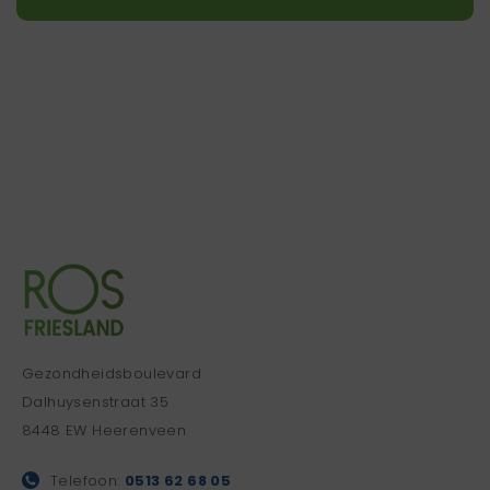
Gezondheidsboulevard
Dalhuysenstraat 35
8448 EW Heerenveen
Telefoon:
0513 62 68 05