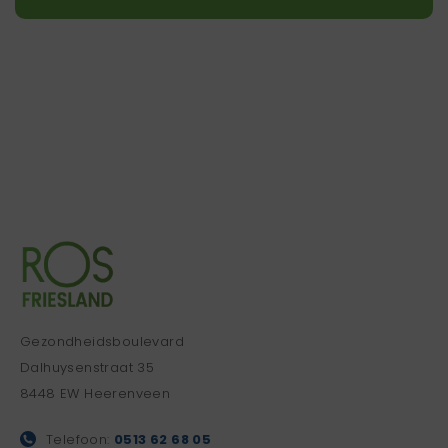
Gezondheidsboulevard
Dalhuysenstraat 35
8448 EW Heerenveen
Telefoon:
0513 62 68 05