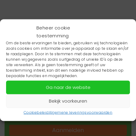
Beheer cookie
toestemming
Om de beste ervaringen te bieden, gebruiken wij technologieën
zoals cookies om informatie over je apparaat op te slaan en/of
te raadplegen. Door in te stemmen met deze technologieën
kunnen wij gegevens zoals surfgedrag of unieke ID's op deze
site verwerken. Als je geen toestemming geeft of uw
toestemming intrekt, kan dit een nadelige invloed hebben op
Wil je niets missen?
bepaalde functies en mogelijkheden.
Ga naar de website
Wil je op de hoogte blijven van het laatste
zorgnieuws in jouw regio? Schrijf je dan in voor
Bekijk voorkeuren
onze nieuwsbrief.
Cookiebeleid
Algemene leveringsvoorwaarden
Aanmelden