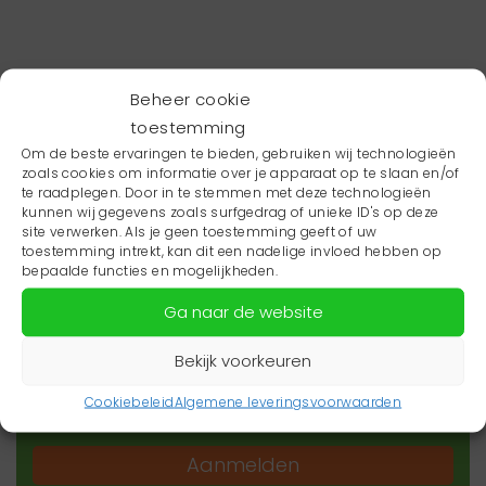
Beheer cookie
toestemming
Om de beste ervaringen te bieden, gebruiken wij technologieën
zoals cookies om informatie over je apparaat op te slaan en/of
te raadplegen. Door in te stemmen met deze technologieën
kunnen wij gegevens zoals surfgedrag of unieke ID's op deze
site verwerken. Als je geen toestemming geeft of uw
toestemming intrekt, kan dit een nadelige invloed hebben op
Wil je niets missen?
bepaalde functies en mogelijkheden.
Ga naar de website
Wil je op de hoogte blijven van het laatste
zorgnieuws in jouw regio? Schrijf je dan in voor
Bekijk voorkeuren
onze nieuwsbrief.
Cookiebeleid
Algemene leveringsvoorwaarden
Aanmelden