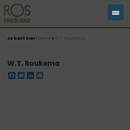
Je bent hier:
Home
»
W.T. Roukema
W.T. Roukema
Facebook
Twitter
LinkedIn
Email