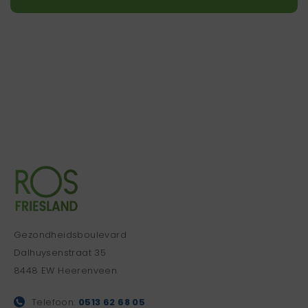
Gezondheidsboulevard
Dalhuysenstraat 35
8448 EW Heerenveen
Telefoon:
0513 62 68 05