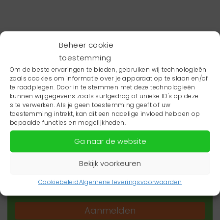
Beheer cookie
toestemming
Om de beste ervaringen te bieden, gebruiken wij technologieën
zoals cookies om informatie over je apparaat op te slaan en/of
te raadplegen. Door in te stemmen met deze technologieën
kunnen wij gegevens zoals surfgedrag of unieke ID's op deze
site verwerken. Als je geen toestemming geeft of uw
toestemming intrekt, kan dit een nadelige invloed hebben op
Wil je niets missen?
bepaalde functies en mogelijkheden.
Ga naar de website
Wil je op de hoogte blijven van het laatste
zorgnieuws in jouw regio? Schrijf je dan in voor
Bekijk voorkeuren
onze nieuwsbrief.
Cookiebeleid
Algemene leveringsvoorwaarden
Aanmelden