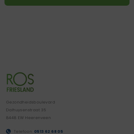
Gezondheidsboulevard
Dalhuysenstraat 35
8448 EW Heerenveen
Telefoon:
0513 62 68 05