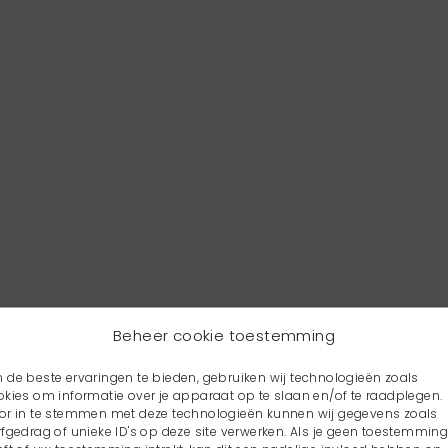
Beheer cookie toestemming
 de beste ervaringen te bieden, gebruiken wij technologieën zoals
okies om informatie over je apparaat op te slaan en/of te raadplegen.
or in te stemmen met deze technologieën kunnen wij gegevens zoals
rfgedrag of unieke ID's op deze site verwerken. Als je geen toestemmin