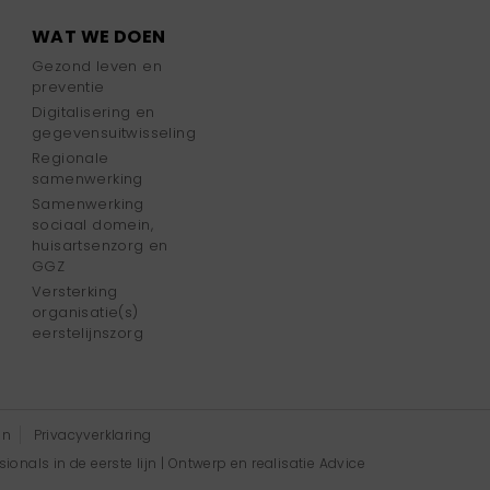
WAT WE DOEN
Gezond leven en
preventie
Digitalisering en
gegevensuitwisseling
Regionale
samenwerking
Samenwerking
sociaal domein,
huisartsenzorg en
GGZ
Versterking
organisatie(s)
eerstelijnszorg
en
Privacyverklaring
onals in de eerste lijn | Ontwerp en realisatie
Advice