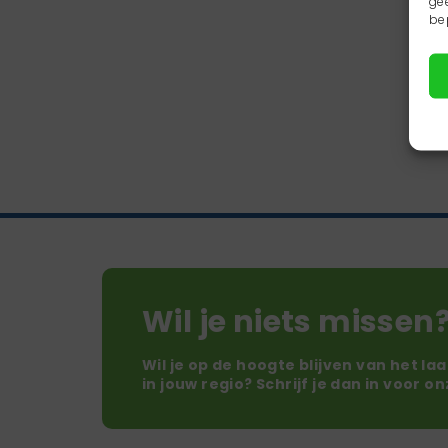
ge
be
Wil je niets missen
Wil je op de hoogte blijven van het la
in jouw regio? Schrijf je dan in voor o