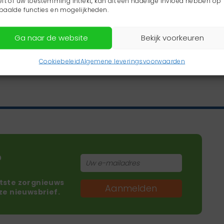
eft of uw toestemming intrekt, kan dit een nadelige invloed hebben op
paalde functies en mogelijkheden.
Ga naar de website
Bekijk voorkeuren
Cookiebeleid
Algemene leveringsvoorwaarden
?
atste zorgnieuws
Aanmelden
nze nieuwsbrief.