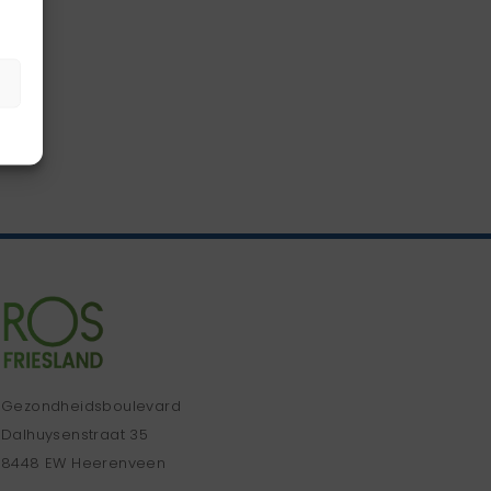
Gezondheidsboulevard
Dalhuysenstraat 35
8448 EW Heerenveen