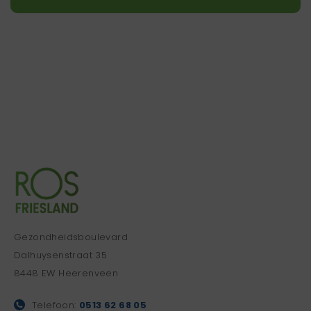
Gezondheidsboulevard
Dalhuysenstraat 35
8448 EW Heerenveen
Telefoon:
0513 62 68 05