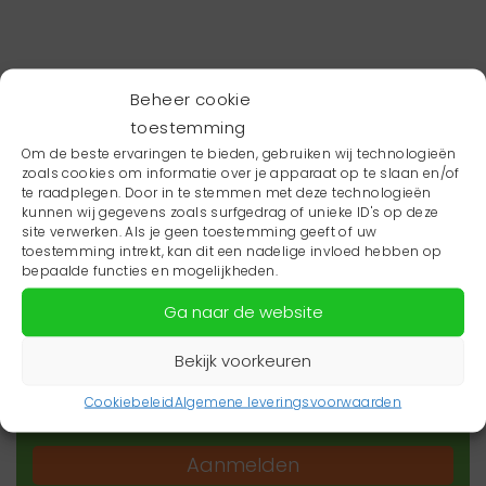
Beheer cookie
toestemming
Om de beste ervaringen te bieden, gebruiken wij technologieën
zoals cookies om informatie over je apparaat op te slaan en/of
te raadplegen. Door in te stemmen met deze technologieën
kunnen wij gegevens zoals surfgedrag of unieke ID's op deze
site verwerken. Als je geen toestemming geeft of uw
toestemming intrekt, kan dit een nadelige invloed hebben op
Wil je niets missen?
bepaalde functies en mogelijkheden.
Ga naar de website
Wil je op de hoogte blijven van het laatste
zorgnieuws in jouw regio? Schrijf je dan in voor
Bekijk voorkeuren
onze nieuwsbrief.
Cookiebeleid
Algemene leveringsvoorwaarden
Aanmelden