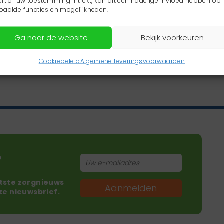
eft of uw toestemming intrekt, kan dit een nadelige invloed hebben op
paalde functies en mogelijkheden.
Ga naar de website
Bekijk voorkeuren
Cookiebeleid
Algemene leveringsvoorwaarden
?
atste zorgnieuws
Aanmelden
nze nieuwsbrief.