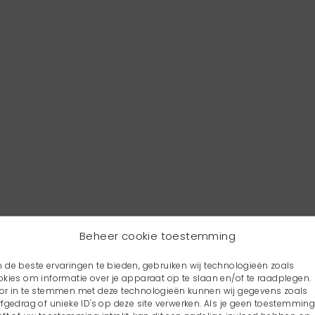
Beheer cookie toestemming
 de beste ervaringen te bieden, gebruiken wij technologieën zoals
okies om informatie over je apparaat op te slaan en/of te raadplegen.
or in te stemmen met deze technologieën kunnen wij gegevens zoals
rfgedrag of unieke ID's op deze site verwerken. Als je geen toestemmin