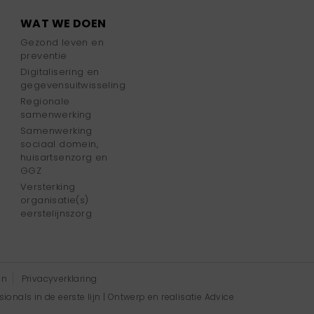
WAT WE DOEN
Gezond leven en
preventie
Digitalisering en
gegevensuitwisseling
Regionale
samenwerking
Samenwerking
sociaal domein,
huisartsenzorg en
GGZ
Versterking
organisatie(s)
eerstelijnszorg
en
Privacyverklaring
onals in de eerste lijn | Ontwerp en realisatie
Advice