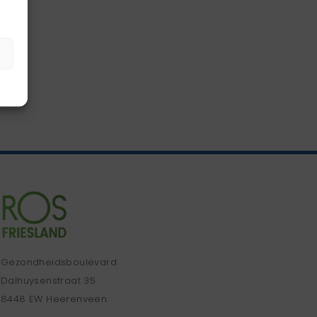
Gezondheidsboulevard
Dalhuysenstraat 35
8448 EW Heerenveen