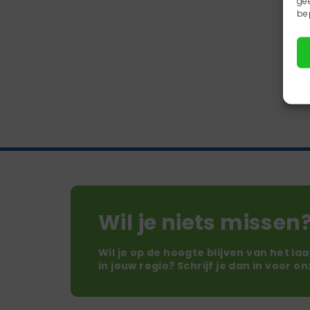
ge
be
Wil je niets missen
Wil je op de hoogte blijven van het la
in jouw regio? Schrijf je dan in voor o