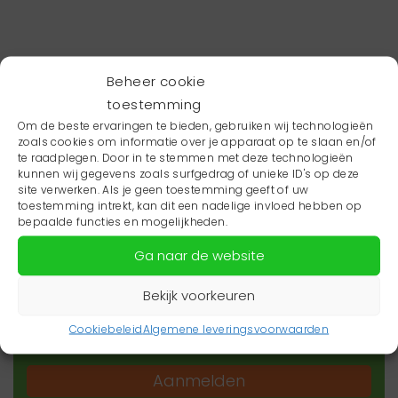
Beheer cookie
toestemming
Om de beste ervaringen te bieden, gebruiken wij technologieën
zoals cookies om informatie over je apparaat op te slaan en/of
te raadplegen. Door in te stemmen met deze technologieën
kunnen wij gegevens zoals surfgedrag of unieke ID's op deze
site verwerken. Als je geen toestemming geeft of uw
toestemming intrekt, kan dit een nadelige invloed hebben op
Wil je niets missen?
bepaalde functies en mogelijkheden.
Ga naar de website
Wil je op de hoogte blijven van het laatste
zorgnieuws in jouw regio? Schrijf je dan in voor
Bekijk voorkeuren
onze nieuwsbrief.
Cookiebeleid
Algemene leveringsvoorwaarden
Aanmelden