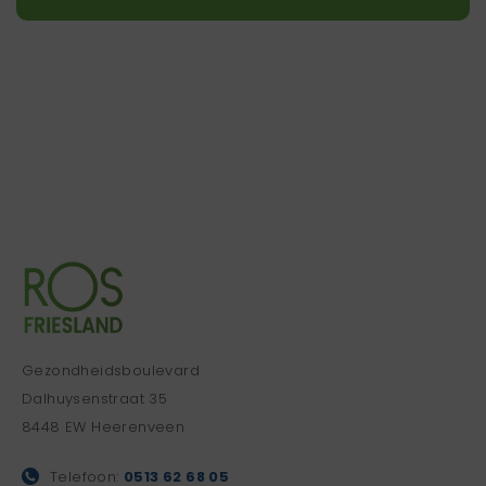
Gezondheidsboulevard
Dalhuysenstraat 35
8448 EW Heerenveen
Telefoon:
0513 62 68 05