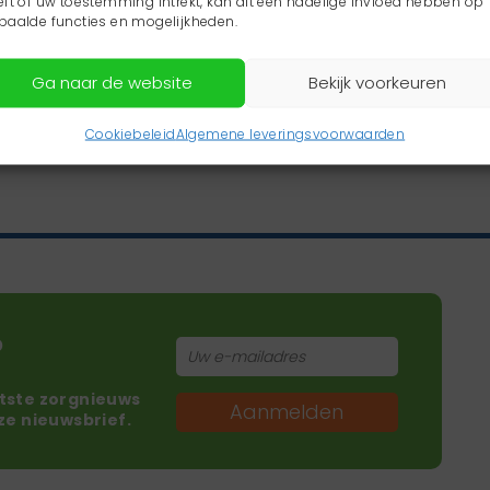
eft of uw toestemming intrekt, kan dit een nadelige invloed hebben op
paalde functies en mogelijkheden.
Ga naar de website
Bekijk voorkeuren
Cookiebeleid
Algemene leveringsvoorwaarden
?
atste zorgnieuws
Aanmelden
nze nieuwsbrief.