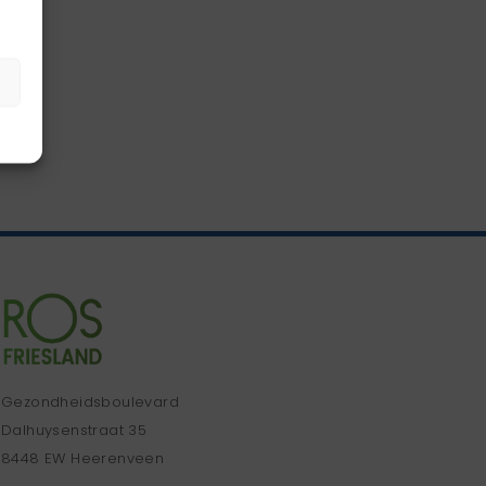
Gezondheidsboulevard
Dalhuysenstraat 35
8448 EW Heerenveen