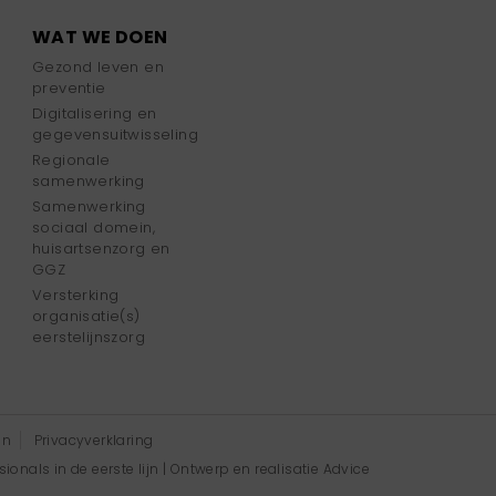
WAT WE DOEN
Gezond leven en
preventie
Digitalisering en
gegevensuitwisseling
Regionale
samenwerking
Samenwerking
sociaal domein,
huisartsenzorg en
GGZ
Versterking
organisatie(s)
eerstelijnszorg
en
Privacyverklaring
onals in de eerste lijn | Ontwerp en realisatie
Advice