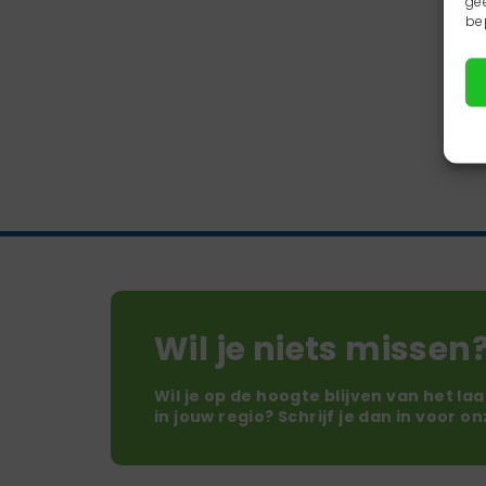
ge
be
Wil je niets missen
Wil je op de hoogte blijven van het la
in jouw regio? Schrijf je dan in voor o