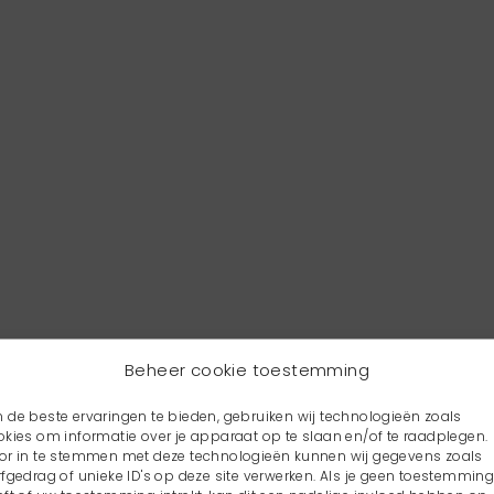
Beheer cookie toestemming
 de beste ervaringen te bieden, gebruiken wij technologieën zoals
okies om informatie over je apparaat op te slaan en/of te raadplegen.
or in te stemmen met deze technologieën kunnen wij gegevens zoals
rfgedrag of unieke ID's op deze site verwerken. Als je geen toestemmin