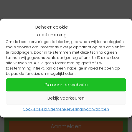
Beheer cookie
toestemming
Om de beste ervaringen te bieden, gebruiken wij technologieën
zoals cookies om informatie over je apparaat op te slaan en/of
te raadplegen. Door in te stemmen met deze technologieën
kunnen wij gegevens zoals surfgedrag of unieke ID's op deze
site verwerken. Als je geen toestemming geeft of uw
toestemming intrekt, kan dit een nadelige invloed hebben op
Wil je niets missen?
bepaalde functies en mogelijkheden.
Ga naar de website
Wil je op de hoogte blijven van het laatste
zorgnieuws in jouw regio? Schrijf je dan in voor
Bekijk voorkeuren
onze nieuwsbrief.
Cookiebeleid
Algemene leveringsvoorwaarden
Aanmelden