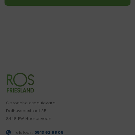
Gezondheidsboulevard
Dalhuysenstraat 35
8448 EW Heerenveen
Telefoon:
0513 62 68 05