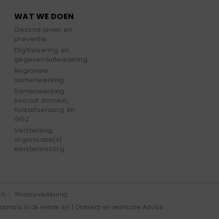
WAT WE DOEN
Gezond leven en
preventie
Digitalisering en
gegevensuitwisseling
Regionale
samenwerking
Samenwerking
sociaal domein,
huisartsenzorg en
GGZ
Versterking
organisatie(s)
eerstelijnszorg
en
Privacyverklaring
onals in de eerste lijn | Ontwerp en realisatie
Advice