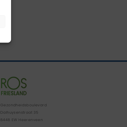
Gezondheidsboulevard
Dalhuysenstraat 35
8448 EW Heerenveen