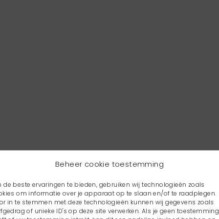
Beheer cookie toestemming
 de beste ervaringen te bieden, gebruiken wij technologieën zoals
okies om informatie over je apparaat op te slaan en/of te raadplegen.
or in te stemmen met deze technologieën kunnen wij gegevens zoals
rfgedrag of unieke ID's op deze site verwerken. Als je geen toestemmin