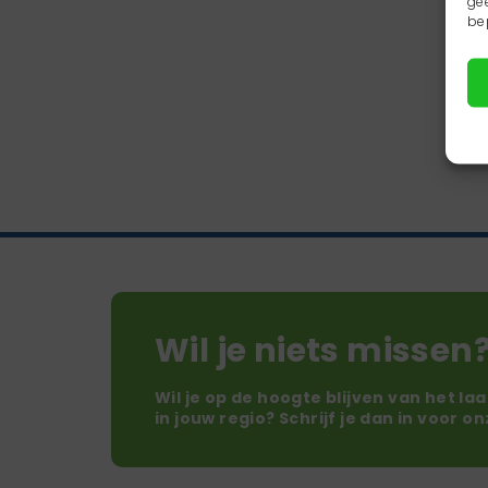
ge
be
Wil je niets missen
Wil je op de hoogte blijven van het la
in jouw regio? Schrijf je dan in voor o