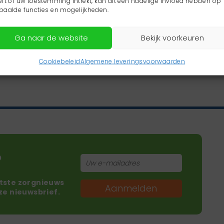
eft of uw toestemming intrekt, kan dit een nadelige invloed hebben op
paalde functies en mogelijkheden.
Ga naar de website
Bekijk voorkeuren
Cookiebeleid
Algemene leveringsvoorwaarden
?
atste zorgnieuws
Aanmelden
nze nieuwsbrief.