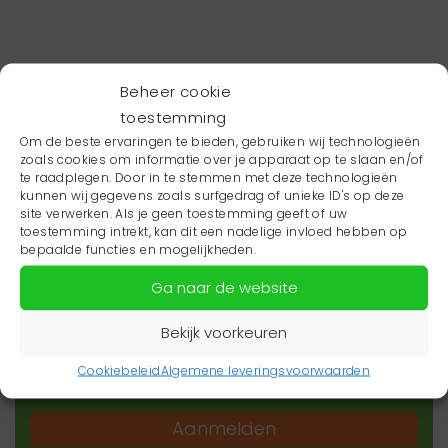
Beheer cookie
toestemming
Om de beste ervaringen te bieden, gebruiken wij technologieën
zoals cookies om informatie over je apparaat op te slaan en/of
te raadplegen. Door in te stemmen met deze technologieën
kunnen wij gegevens zoals surfgedrag of unieke ID's op deze
site verwerken. Als je geen toestemming geeft of uw
toestemming intrekt, kan dit een nadelige invloed hebben op
Wil je niets missen?
bepaalde functies en mogelijkheden.
Ga naar de website
Wil je op de hoogte blijven van het laatste
zorgnieuws in jouw regio? Schrijf je dan in voor
Bekijk voorkeuren
onze nieuwsbrief.
Cookiebeleid
Algemene leveringsvoorwaarden
Aanmelden