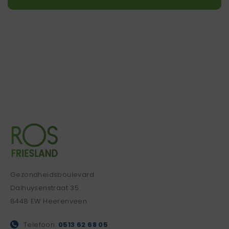
Gezondheidsboulevard
Dalhuysenstraat 35
8448 EW Heerenveen
Telefoon:
0513 62 68 05