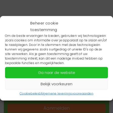
Beheer cookie
toestemming
Om de beste ervaringen te bieden, gebruiken wij technologieën
zoals cookies om informatie over je apparaat op te slaan en/of
te raadplegen. Door in te stemmen met deze technologieën
kunnen wij gegevens zoals surfgedrag of unieke ID's op deze
site verwerken. Als je geen toestemming geeft of uw
toestemming intrekt, kan dit een nadelige invloed hebben op
Wil je niets missen?
bepaalde functies en mogelijkheden.
Ga naar de website
Wil je op de hoogte blijven van het laatste
zorgnieuws in jouw regio? Schrijf je dan in voor
Bekijk voorkeuren
onze nieuwsbrief.
Cookiebeleid
Algemene leveringsvoorwaarden
Aanmelden