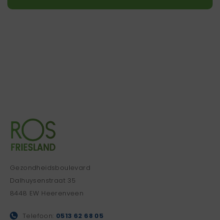
Gezondheidsboulevard
Dalhuysenstraat 35
8448 EW Heerenveen
Telefoon:
0513 62 68 05