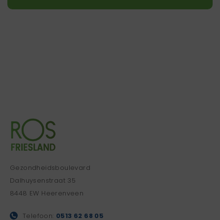
Gezondheidsboulevard
Dalhuysenstraat 35
8448 EW Heerenveen
Telefoon:
0513 62 68 05