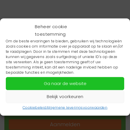
Beheer cookie
toestemming
Om de beste ervaringen te bieden, gebruiken wij technologieën
zoals cookies om informatie over je apparaat op te slaan en/of
te raadplegen. Door in te stemmen met deze technologieën
kunnen wij gegevens zoals surfgedrag of unieke ID's op deze
site verwerken. Als je geen toestemming geeft of uw
toestemming intrekt, kan dit een nadelige invloed hebben op
Wil je niets missen?
bepaalde functies en mogelijkheden.
Ga naar de website
Wil je op de hoogte blijven van het laatste
zorgnieuws in jouw regio? Schrijf je dan in voor
Bekijk voorkeuren
onze nieuwsbrief.
Cookiebeleid
Algemene leveringsvoorwaarden
Aanmelden