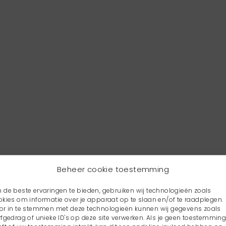
Beheer cookie toestemming
 de beste ervaringen te bieden, gebruiken wij technologieën zoals
okies om informatie over je apparaat op te slaan en/of te raadplegen.
or in te stemmen met deze technologieën kunnen wij gegevens zoals
rfgedrag of unieke ID's op deze site verwerken. Als je geen toestemmin