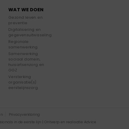
WAT WE DOEN
Gezond leven en
preventie
Digitalisering en
gegevensuitwisseling
Regionale
samenwerking
Samenwerking
sociaal domein,
huisartsenzorg en
GGZ
Versterking
organisatie(s)
eerstelijnszorg
en
Privacyverklaring
onals in de eerste lijn | Ontwerp en realisatie
Advice