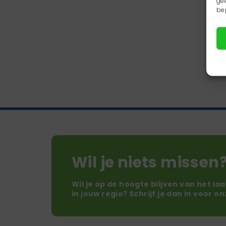
ge
be
Wil je niets missen
Wil je op de hoogte blijven van het la
in jouw regio? Schrijf je dan in voor o