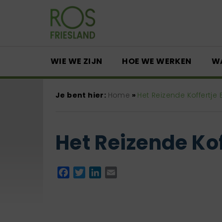
WIE WE ZIJN
HOE WE WERKEN
W
Je bent hier:
Home
»
Het Reizende Koffertje B
Het Reizende Kof
Facebook
Twitter
LinkedIn
Email