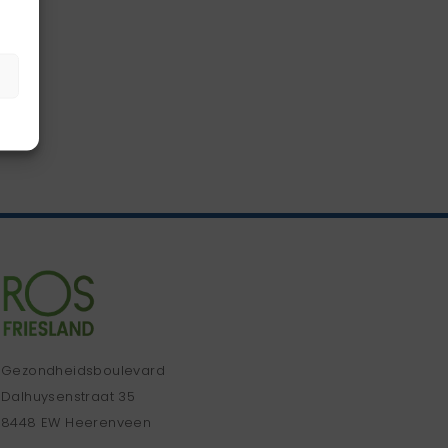
Gezondheidsboulevard
Dalhuysenstraat 35
8448 EW Heerenveen