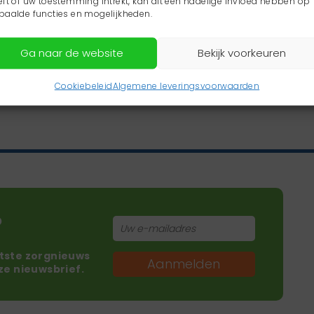
eft of uw toestemming intrekt, kan dit een nadelige invloed hebben op
paalde functies en mogelijkheden.
Ga naar de website
Bekijk voorkeuren
Cookiebeleid
Algemene leveringsvoorwaarden
?
atste zorgnieuws
Aanmelden
nze nieuwsbrief.