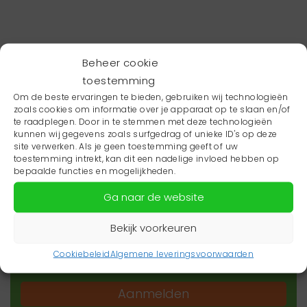
Beheer cookie
toestemming
Om de beste ervaringen te bieden, gebruiken wij technologieën
zoals cookies om informatie over je apparaat op te slaan en/of
te raadplegen. Door in te stemmen met deze technologieën
kunnen wij gegevens zoals surfgedrag of unieke ID's op deze
site verwerken. Als je geen toestemming geeft of uw
toestemming intrekt, kan dit een nadelige invloed hebben op
Wil je niets missen?
bepaalde functies en mogelijkheden.
Ga naar de website
Wil je op de hoogte blijven van het laatste
zorgnieuws in jouw regio? Schrijf je dan in voor
Bekijk voorkeuren
onze nieuwsbrief.
Cookiebeleid
Algemene leveringsvoorwaarden
Aanmelden