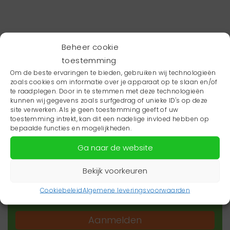
Beheer cookie
toestemming
Om de beste ervaringen te bieden, gebruiken wij technologieën
zoals cookies om informatie over je apparaat op te slaan en/of
te raadplegen. Door in te stemmen met deze technologieën
kunnen wij gegevens zoals surfgedrag of unieke ID's op deze
site verwerken. Als je geen toestemming geeft of uw
toestemming intrekt, kan dit een nadelige invloed hebben op
Wil je niets missen?
bepaalde functies en mogelijkheden.
Ga naar de website
Wil je op de hoogte blijven van het laatste
zorgnieuws in jouw regio? Schrijf je dan in voor
Bekijk voorkeuren
onze nieuwsbrief.
Cookiebeleid
Algemene leveringsvoorwaarden
Aanmelden