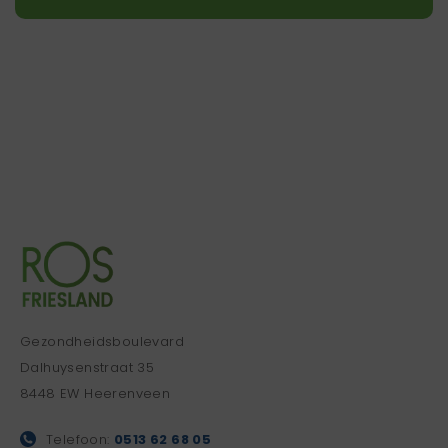
Gezondheidsboulevard
Dalhuysenstraat 35
8448 EW Heerenveen
Telefoon:
0513 62 68 05