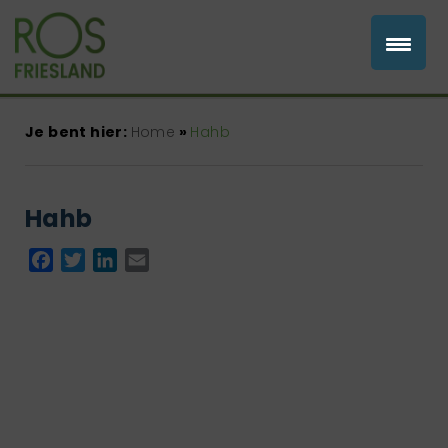
Je bent hier:
Home
»
Hahb
Hahb
Facebook
Twitter
LinkedIn
Email