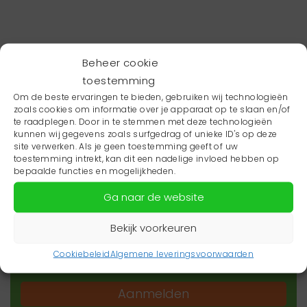
Beheer cookie
toestemming
Om de beste ervaringen te bieden, gebruiken wij technologieën
zoals cookies om informatie over je apparaat op te slaan en/of
te raadplegen. Door in te stemmen met deze technologieën
kunnen wij gegevens zoals surfgedrag of unieke ID's op deze
site verwerken. Als je geen toestemming geeft of uw
toestemming intrekt, kan dit een nadelige invloed hebben op
Wil je niets missen?
bepaalde functies en mogelijkheden.
Ga naar de website
Wil je op de hoogte blijven van het laatste
zorgnieuws in jouw regio? Schrijf je dan in voor
Bekijk voorkeuren
onze nieuwsbrief.
Cookiebeleid
Algemene leveringsvoorwaarden
Aanmelden