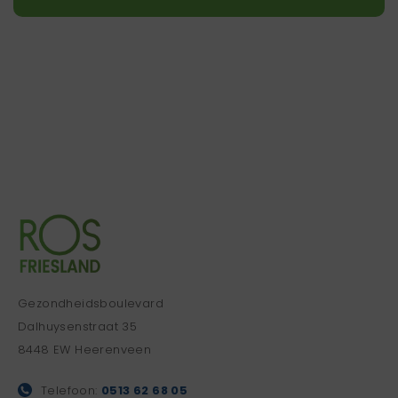
Gezondheidsboulevard
Dalhuysenstraat 35
8448 EW Heerenveen
Telefoon:
0513 62 68 05