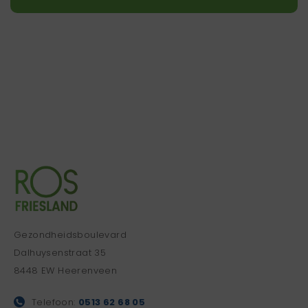
Gezondheidsboulevard
Dalhuysenstraat 35
8448 EW Heerenveen
Telefoon:
0513 62 68 05