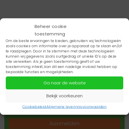
Beheer cookie
toestemming
Om de beste ervaringen te bieden, gebruiken wij technologieën
zoals cookies om informatie over je apparaat op te slaan en/of
te raadplegen. Door in te stemmen met deze technologieën
kunnen wij gegevens zoals surfgedrag of unieke ID's op deze
site verwerken. Als je geen toestemming geeft of uw
toestemming intrekt, kan dit een nadelige invloed hebben op
Wil je niets missen?
bepaalde functies en mogelijkheden.
Ga naar de website
Wil je op de hoogte blijven van het laatste
zorgnieuws in jouw regio? Schrijf je dan in voor
Bekijk voorkeuren
onze nieuwsbrief.
Cookiebeleid
Algemene leveringsvoorwaarden
Aanmelden