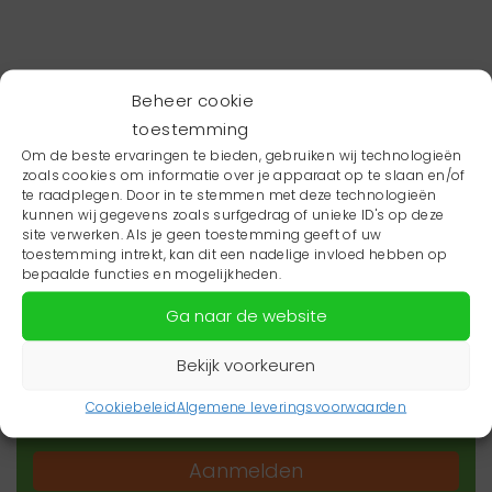
Beheer cookie
toestemming
Om de beste ervaringen te bieden, gebruiken wij technologieën
zoals cookies om informatie over je apparaat op te slaan en/of
te raadplegen. Door in te stemmen met deze technologieën
kunnen wij gegevens zoals surfgedrag of unieke ID's op deze
site verwerken. Als je geen toestemming geeft of uw
toestemming intrekt, kan dit een nadelige invloed hebben op
Wil je niets missen?
bepaalde functies en mogelijkheden.
Ga naar de website
Wil je op de hoogte blijven van het laatste
zorgnieuws in jouw regio? Schrijf je dan in voor
Bekijk voorkeuren
onze nieuwsbrief.
Cookiebeleid
Algemene leveringsvoorwaarden
Aanmelden