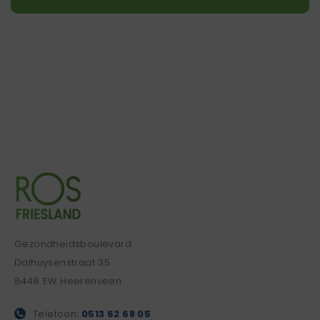
Gezondheidsboulevard
Dalhuysenstraat 35
8448 EW Heerenveen
Telefoon:
0513 62 68 05