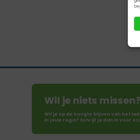
ge
be
Wil je niets missen
Wil je op de hoogte blijven van het la
in jouw regio? Schrijf je dan in voor o