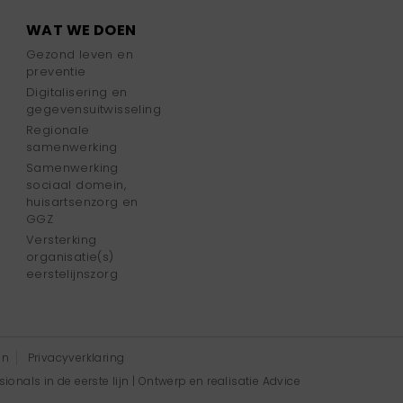
WAT WE DOEN
Gezond leven en
preventie
Digitalisering en
gegevensuitwisseling
Regionale
samenwerking
Samenwerking
sociaal domein,
huisartsenzorg en
GGZ
Versterking
organisatie(s)
eerstelijnszorg
en
Privacyverklaring
onals in de eerste lijn | Ontwerp en realisatie
Advice