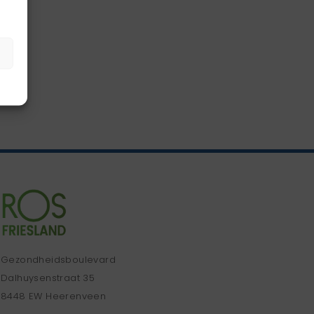
Gezondheidsboulevard
Dalhuysenstraat 35
8448 EW Heerenveen