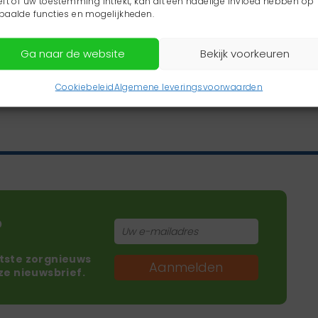
eft of uw toestemming intrekt, kan dit een nadelige invloed hebben op
paalde functies en mogelijkheden.
Ga naar de website
Bekijk voorkeuren
Cookiebeleid
Algemene leveringsvoorwaarden
?
atste zorgnieuws
Aanmelden
nze nieuwsbrief.