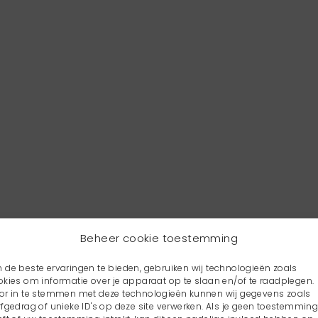
Beheer cookie toestemming
 de beste ervaringen te bieden, gebruiken wij technologieën zoals
okies om informatie over je apparaat op te slaan en/of te raadplegen.
or in te stemmen met deze technologieën kunnen wij gegevens zoals
rfgedrag of unieke ID's op deze site verwerken. Als je geen toestemmin