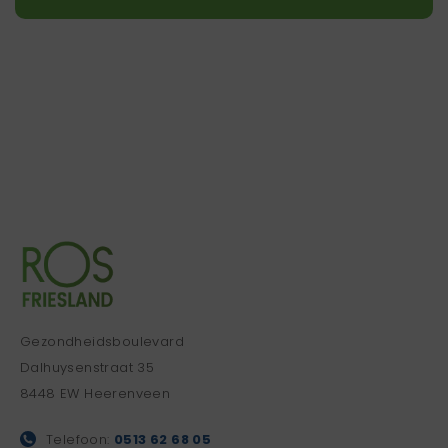
Gezondheidsboulevard
Dalhuysenstraat 35
8448 EW Heerenveen
Telefoon:
0513 62 68 05