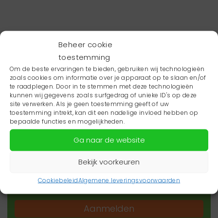
Beheer cookie
toestemming
Om de beste ervaringen te bieden, gebruiken wij technologieën
zoals cookies om informatie over je apparaat op te slaan en/of
te raadplegen. Door in te stemmen met deze technologieën
kunnen wij gegevens zoals surfgedrag of unieke ID's op deze
site verwerken. Als je geen toestemming geeft of uw
toestemming intrekt, kan dit een nadelige invloed hebben op
Wil je niets missen?
bepaalde functies en mogelijkheden.
Ga naar de website
Wil je op de hoogte blijven van het laatste
zorgnieuws in jouw regio? Schrijf je dan in voor
Bekijk voorkeuren
onze nieuwsbrief.
Cookiebeleid
Algemene leveringsvoorwaarden
Aanmelden