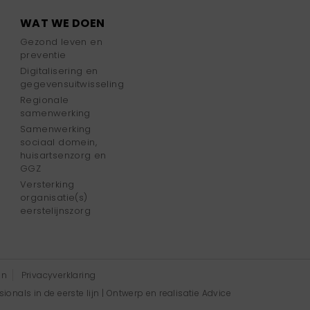
WAT WE DOEN
Gezond leven en
preventie
Digitalisering en
gegevensuitwisseling
Regionale
samenwerking
Samenwerking
sociaal domein,
huisartsenzorg en
GGZ
Versterking
organisatie(s)
eerstelijnszorg
en
Privacyverklaring
onals in de eerste lijn | Ontwerp en realisatie
Advice