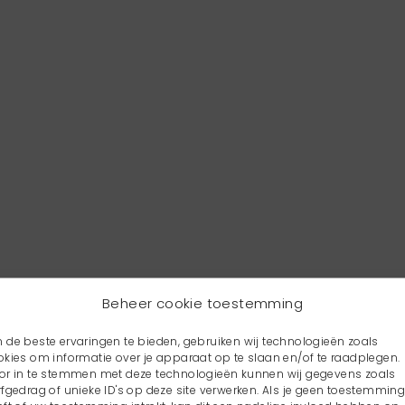
Beheer cookie toestemming
 de beste ervaringen te bieden, gebruiken wij technologieën zoals
okies om informatie over je apparaat op te slaan en/of te raadplegen.
or in te stemmen met deze technologieën kunnen wij gegevens zoals
rfgedrag of unieke ID's op deze site verwerken. Als je geen toestemmin