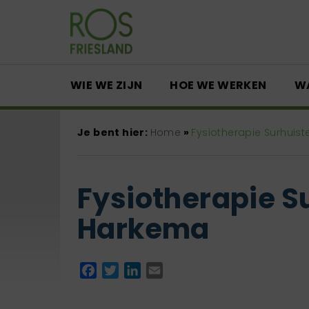
WIE WE ZIJN
HOE WE WERKEN
W
Je bent hier:
Home
»
Fysiotherapie Surhuis
Fysiotherapie S
Harkema
Facebook
Twitter
LinkedIn
Email