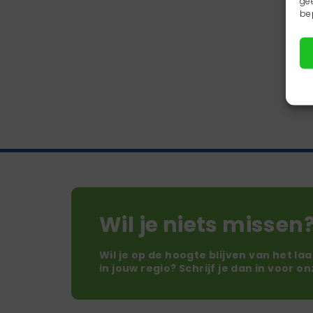
ge
be
Wil je niets missen
Wil je op de hoogte blijven van het la
in jouw regio? Schrijf je dan in voor o