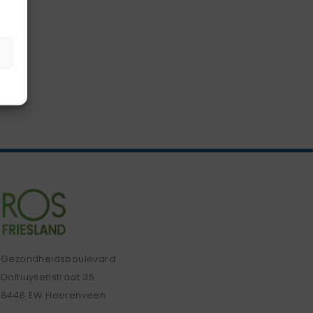
Gezondheidsboulevard
Dalhuysenstraat 35
8448 EW Heerenveen