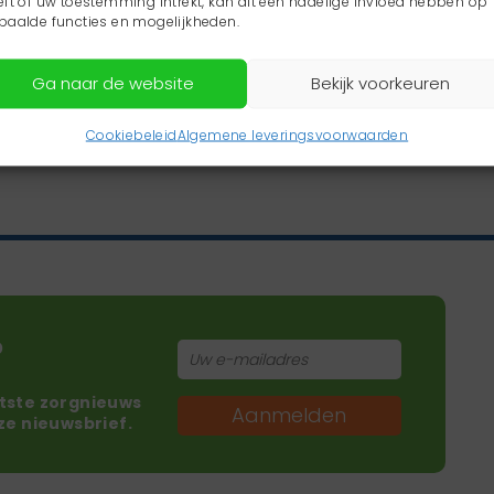
eft of uw toestemming intrekt, kan dit een nadelige invloed hebben op
paalde functies en mogelijkheden.
Ga naar de website
Bekijk voorkeuren
Cookiebeleid
Algemene leveringsvoorwaarden
?
atste zorgnieuws
Aanmelden
nze nieuwsbrief.