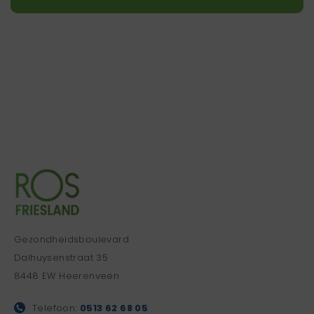
Gezondheidsboulevard
Dalhuysenstraat 35
8448 EW Heerenveen
Telefoon:
0513 62 68 05