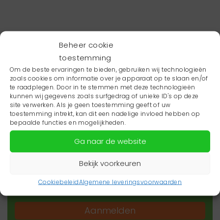
Beheer cookie
toestemming
Om de beste ervaringen te bieden, gebruiken wij technologieën
zoals cookies om informatie over je apparaat op te slaan en/of
te raadplegen. Door in te stemmen met deze technologieën
kunnen wij gegevens zoals surfgedrag of unieke ID's op deze
site verwerken. Als je geen toestemming geeft of uw
toestemming intrekt, kan dit een nadelige invloed hebben op
Wil je niets missen?
bepaalde functies en mogelijkheden.
Ga naar de website
Wil je op de hoogte blijven van het laatste
zorgnieuws in jouw regio? Schrijf je dan in voor
Bekijk voorkeuren
onze nieuwsbrief.
Cookiebeleid
Algemene leveringsvoorwaarden
Aanmelden