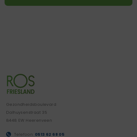
Gezondheidsboulevard
Dalhuysenstraat 35
8448 EW Heerenveen
Telefoon:
0513 62 68 05