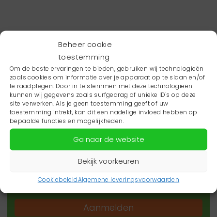
Beheer cookie
toestemming
Om de beste ervaringen te bieden, gebruiken wij technologieën
zoals cookies om informatie over je apparaat op te slaan en/of
te raadplegen. Door in te stemmen met deze technologieën
kunnen wij gegevens zoals surfgedrag of unieke ID's op deze
site verwerken. Als je geen toestemming geeft of uw
toestemming intrekt, kan dit een nadelige invloed hebben op
Wil je niets missen?
bepaalde functies en mogelijkheden.
Ga naar de website
Wil je op de hoogte blijven van het laatste
zorgnieuws in jouw regio? Schrijf je dan in voor
Bekijk voorkeuren
onze nieuwsbrief.
Cookiebeleid
Algemene leveringsvoorwaarden
Aanmelden