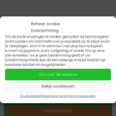
Beheer cookie
toestemming
Om de beste ervaringen te bieden, gebruiken wij technologieën
zoals cookies om informatie over je apparaat op te slaan en/of
te raadplegen. Door in te stemmen met deze technologieën
kunnen wij gegevens zoals surfgedrag of unieke ID's op deze
site verwerken. Als je geen toestemming geeft of uw
toestemming intrekt, kan dit een nadelige invloed hebben op
Wil je niets missen?
bepaalde functies en mogelijkheden.
Ga naar de website
Wil je op de hoogte blijven van het laatste
zorgnieuws in jouw regio? Schrijf je dan in voor
Bekijk voorkeuren
onze nieuwsbrief.
Cookiebeleid
Algemene leveringsvoorwaarden
Aanmelden