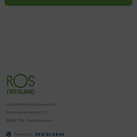
Gezondheidsboulevard
Dalhuysenstraat 35
8448 EW Heerenveen
Telefoon:
0513 62 68 05