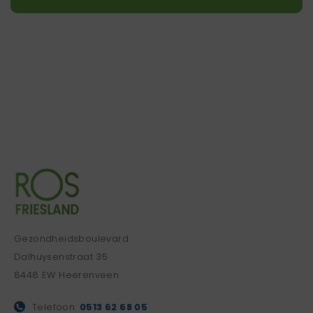
Gezondheidsboulevard
Dalhuysenstraat 35
8448 EW Heerenveen
Telefoon:
0513 62 68 05