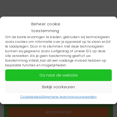
Beheer cookie
toestemming
Om de beste ervaringen te bieden, gebruiken wij technologieën
zoals cookies om informatie over je apparaat op te slaan en/of
te raadplegen. Door in te stemmen met deze technologieën
kunnen wij gegevens zoals surfgedrag of unieke ID's op deze
site verwerken. Als je geen toestemming geeft of uw
toestemming intrekt, kan dit een nadelige invloed hebben op
Wil je niets missen?
bepaalde functies en mogelijkheden.
Ga naar de website
Wil je op de hoogte blijven van het laatste
zorgnieuws in jouw regio? Schrijf je dan in voor
Bekijk voorkeuren
onze nieuwsbrief.
Cookiebeleid
Algemene leveringsvoorwaarden
Aanmelden