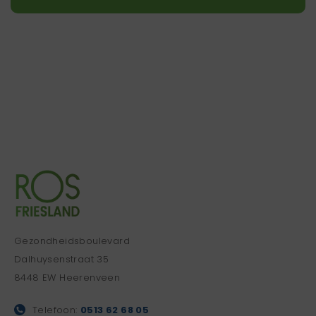
Gezondheidsboulevard
Dalhuysenstraat 35
8448 EW Heerenveen
Telefoon:
0513 62 68 05