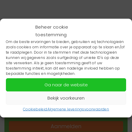
Beheer cookie
toestemming
Om de beste ervaringen te bieden, gebruiken wij technologieën
zoals cookies om informatie over je apparaat op te slaan en/of
te raadplegen. Door in te stemmen met deze technologieën
kunnen wij gegevens zoals surfgedrag of unieke ID's op deze
site verwerken. Als je geen toestemming geeft of uw
toestemming intrekt, kan dit een nadelige invloed hebben op
Wil je niets missen?
bepaalde functies en mogelijkheden.
Ga naar de website
Wil je op de hoogte blijven van het laatste
zorgnieuws in jouw regio? Schrijf je dan in voor
Bekijk voorkeuren
onze nieuwsbrief.
Cookiebeleid
Algemene leveringsvoorwaarden
Aanmelden