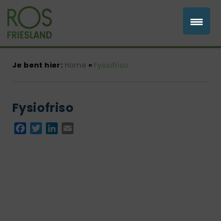
Je bent hier:
Home
»
Fysiofriso
Fysiofriso
Facebook
Twitter
LinkedIn
Email