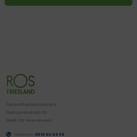
Gezondheidsboulevard
Dalhuysenstraat 35
8448 EW Heerenveen
Telefoon:
0513 62 68 05