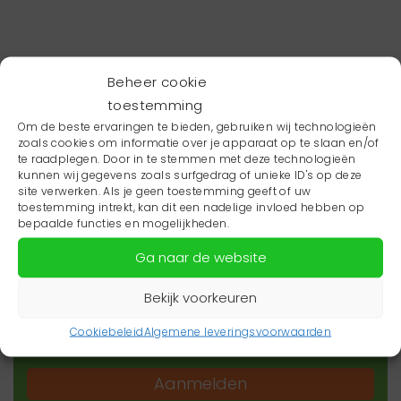
Beheer cookie
toestemming
Om de beste ervaringen te bieden, gebruiken wij technologieën
zoals cookies om informatie over je apparaat op te slaan en/of
te raadplegen. Door in te stemmen met deze technologieën
kunnen wij gegevens zoals surfgedrag of unieke ID's op deze
site verwerken. Als je geen toestemming geeft of uw
toestemming intrekt, kan dit een nadelige invloed hebben op
Wil je niets missen?
bepaalde functies en mogelijkheden.
Ga naar de website
Wil je op de hoogte blijven van het laatste
zorgnieuws in jouw regio? Schrijf je dan in voor
Bekijk voorkeuren
onze nieuwsbrief.
Cookiebeleid
Algemene leveringsvoorwaarden
Aanmelden