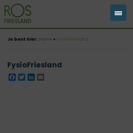
Je bent hier:
Home
»
FysioFriesland
FysioFriesland
Facebook
Twitter
LinkedIn
Email